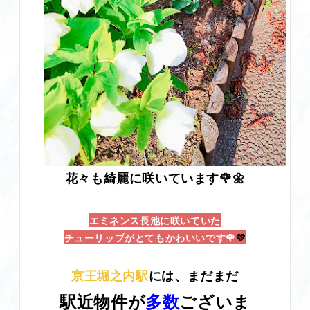
花々も綺麗に咲いています🌹🌼
エミネンス長池に咲いていた
チューリップがとてもかわいいです🌹
💛
京王堀之内駅
には、まだまだ
駅近物件が
多数
ございま