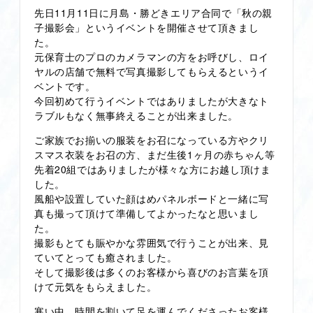
先日11月11日に月島・勝どきエリア合同で「秋の親
子撮影会」というイベントを開催させて頂きまし
た。
元保育士のプロのカメラマンの方をお呼びし、ロイ
ヤルの店舗で無料で写真撮影してもらえるというイ
ベントです。
今回初めて行うイベントではありましたが大きなト
ラブルもなく無事終えることが出来ました。
ご家族でお揃いの服装をお召になっている方やクリ
スマス衣装をお召の方、まだ生後1ヶ月の赤ちゃん等
先着20組ではありましたが様々な方にお越し頂けま
した。
風船や設置していた顔はめパネルボードと一緒に写
真も撮って頂けて準備してよかったなと思いまし
た。
撮影もとても賑やかな雰囲気で行うことが出来、見
ていてとっても癒されました。
そして撮影後は多くのお客様から喜びのお言葉を頂
けて元気をもらえました。
寒い中、時間を割いて足を運んでくださったお客様