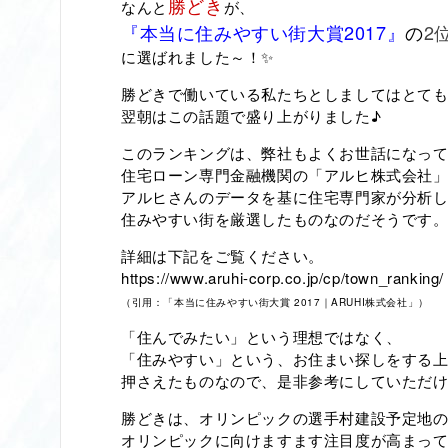
勝どき
なんと
が、
『本当に住みやすい街大賞2017』
の
2
に選ばれました～！✨
勝どきで働いている私たちとしましてはとて
翌朝はこの話題で盛り上がりました♪
このランキングは、弊社もよくお世話になっ
住宅ローン専門金融機関の「アルヒ株式会社
アルヒさんのデータを基に住宅専門家が分析し
住みやすい街を厳選したものなのだそうです
詳細は下記をご覧ください。
https://www.aruhi-corp.co.jp/cp/town_ranking/
（引用：「本当に住みやすい街大賞 2017｜ARUHI株式会社」）
「住んでみたい」という理想ではなく、
「住みやすい」という、お住まい探しをする
押さえたものなので、是非参考にしていただ
勝どきは、オリンピックの選手村建設予定地
オリンピックに向けますます注目度が高まっ