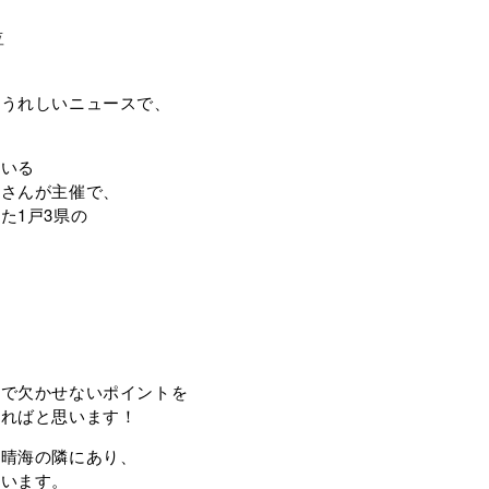
位
もうれしいニュースで、
ている
」さんが主催で、
た1戸3県の
。
上で欠かせないポイントを
ければと思います！
の晴海の隣にあり、
ています。