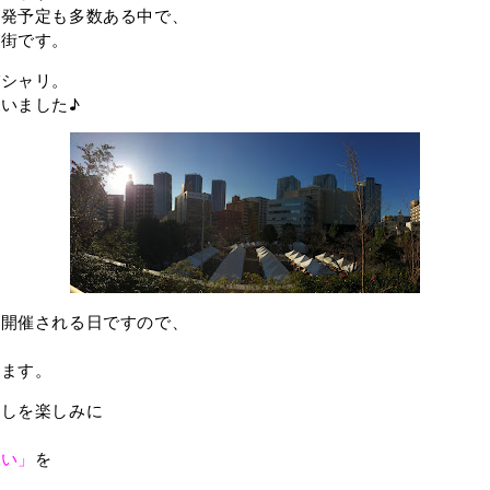
開発予定も多数ある中で、
い街です。
パシャリ。
いました♪
が開催される日ですので、
ります。
らしを楽しみに
伝い」
を