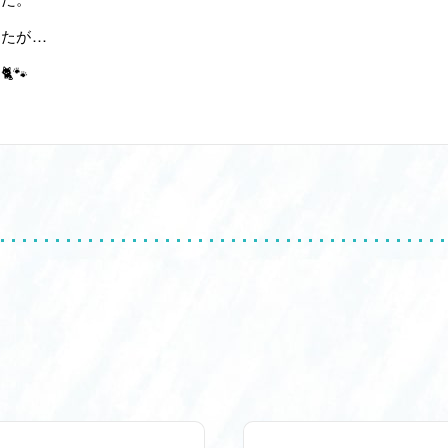
したが…
🐾