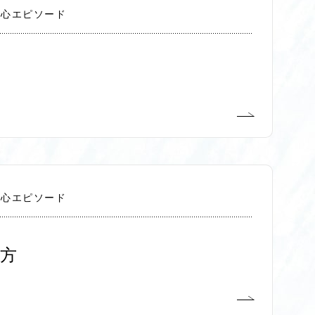
切心エピソード
切心エピソード
方