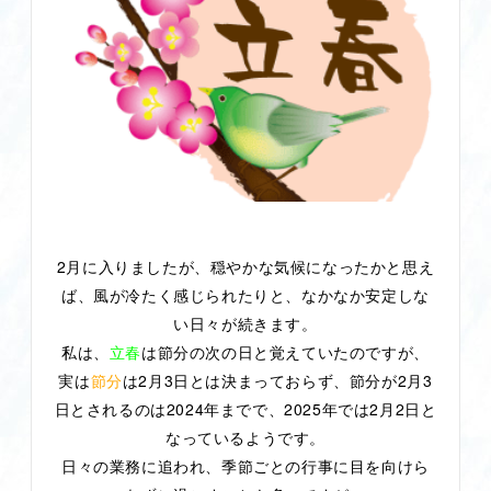
2
月に入りましたが、穏やかな気候になったかと思え
ば、風が冷たく感じられたりと、なかなか安定しな
い日々が続きます。
私は、
立春
は節分の次の日と覚えていたのですが、
2
3
2
3
実は
節分
は
月
日とは決まっておらず、節分が
月
2024
2025
2
2
日とされるのは
年までで、
年では
月
日と
なっているようです。
日々の業務に追われ、季節ごとの行事に目を向けら