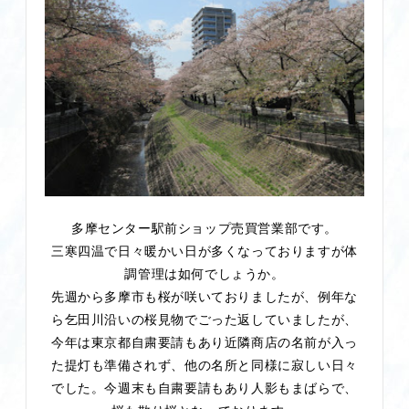
多摩センター駅前ショップ売買営業部です。
三寒四温で日々暖かい日が多くなっておりますが体
調管理は如何でしょうか。
先週から多摩市も桜が咲いておりましたが、例年な
ら乞田川沿いの桜見物でごった返していましたが、
今年は東京都自粛要請もあり近隣商店の名前が入っ
た提灯も準備されず、他の名所と同様に寂しい日々
でした。今週末も自粛要請もあり人影もまばらで、