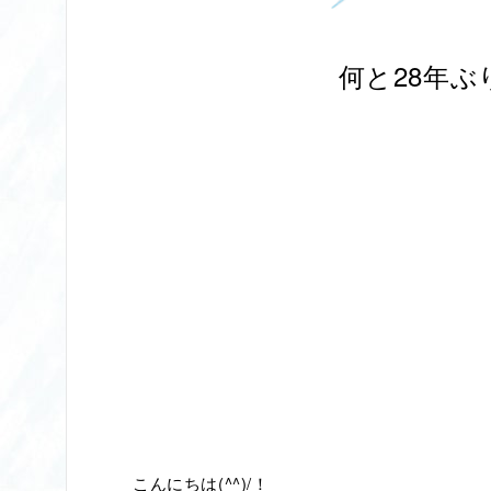
何と28年
こんにちは(^^)/！