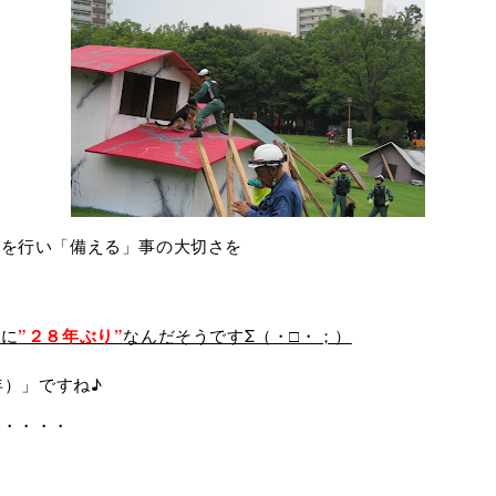
等を行い「備える」事の大切さを
実に
”２８年ぶり”
なんだそうですΣ（・□・；）
年）」ですね♪
と・・・・