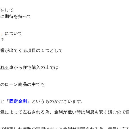
しをして
来に期待を持って
来」
について
か？
影響が出てくる項目の１つとして
られる
事から住宅購入の上では
般のローン商品の中でも
」
と
「固定金利」
というものがございます。
景気によって左右される為、金利が低い時は利息も安く済むので
りで
指定した年数の期間はずっと金利が固定される為、景気に左