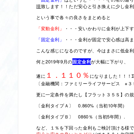
現
致します！！ただ安心と引き換えに少し金
という事で各々の良さをまとめると
「変動金利」
・・・安いかわりに金利が上下
「固定金利」
・・・金利が固定で安心感は高
こんな感じになるのですが、今はまさに低金
何と2019年9月の
固定金利
が
大幅に下がり、
１．１１０％
遂に
になりました！！！
〔金融機関：ファミリーライフサービス ※３
更に一定条件を満たし【フラット３５Ｓ】の
〔金利タイプＡ〕 0.860%（当初10年間）
〔金利タイプＢ〕 0860％（当初5年間）.
など、１％を下回った金利もご検討頂ける様