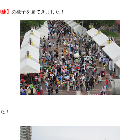
訓練】
の様子を見てきました
！
した！