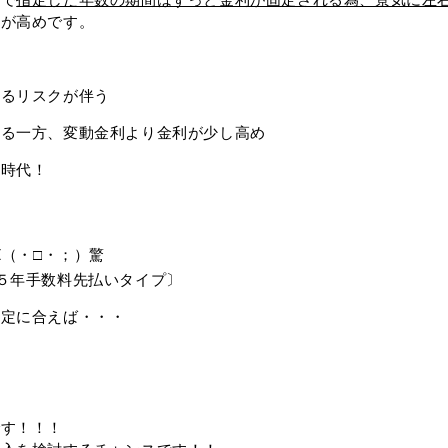
利が高めです。
するリスクが伴う
まる一方、変動金利より金利が少し高め
利時代！
Σ（・□・；）驚
５年手数料先払いタイプ〕
規定に合えば・・・
です！！！