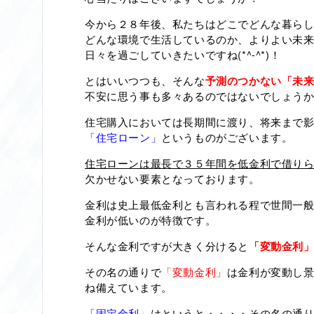
今から２８年後、私たちはどこでどんな暮ら
どんな環境で生活しているのか、よりよい未
日々を過ごしていきたいですね(*^-^*)！
とはいいつつも、そんな
予測のつかない「未
不安に思う事も多々あるのではないでしょう
住宅購入においては長期間に渡り、将来まで
「住宅ローン」
というものがございます。
住宅ローンは最長で３５年間を低金利で借り
欠かせない要素となっております。
金利は史上最低金利とも言われる程で世間一
金利が低いのが特徴です。
そんな金利ですが大きく分けると
「変動金利
その名の通りで
「変動金利」
は金利が変動し
ね備えています。
「固定金利」
はというと・・・・その名の通