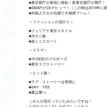
■東京都庁が新宿に移転！新東京都庁が開庁！
■SMAPがCDデビュー！（この時は2019
■外国人力士の活躍で大相撲ブーム！
＜ファッションの流行り＞
■ジュリアナ東京スタイル
■渋カジ族
■超ミニスカート
＜ドラマ＞
■101回目のプロポーズ
■東京ラブストーリー
＜ヒット曲＞
■ラブ・ストーリーは突然に
■SAY YES
■愛は勝つ
これらが流行っていたみたいですね！
心当たりはございますでしょうか？