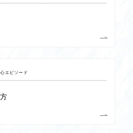
切心エピソード
方