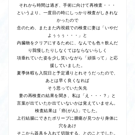
それから時間は過ぎ、手術に向けて再検査・・・
というより、一度目の時にしっかり検査がしきれな
かったので
念のため、またまた内視鏡での検査に妻は「いやだ
よぅぅぅ・・・」と
内臓物をクリアにするために、なんでも色々飲んだ
り我慢したりしなくてはならないらしく
項垂れていた姿を少し笑いながら「頑張って」と応
援していました。
夏季休暇も入院日と予定通りとれそうだったので、
あとは早く良くなれば
そう思っていた矢先
妻の再検査の結果を聞き、私は「え・・・？」と
言葉が出ていたか出ていないかは覚えていません。
(
)
検査結果は「癌
がん
」でした。
上行結腸にできたポリープに腫瘍が見つかり身体に
穴をあけ
そこから器具を入れて切除する、とのことでした。