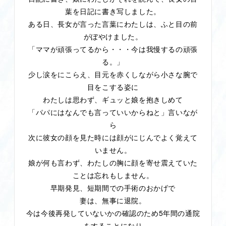
葉を日記に書き写しました。
ある日、長女が言った言葉にわたしは、ふと目の前
がぼやけました。
「ママが頑張ってるから・・・今は我慢するの頑張
る。」
少し涙をにこらえ、目元を赤くしながら小さな腕で
目をこする姿に
わたしは思わず、ギュッと娘を抱きしめて
「パパにはなんでも言っていいからねと」言いなが
ら
次に彼女の顔を見た時には顔がにじんでよく覚えて
いません。
娘が何も言わず、わたしの胸に顔を寄せ震えていた
ことは忘れもしません。
早期発見、短期間での手術のおかげで
妻は、無事に退院。
5
今は今後再発していないかの確認のため
年間の通院
をすることになり