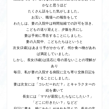
かなと思うほど
たくさん話をした気がしました。
お互い、職場への報告をして
わたしは、妻の入院中は時間短縮での許可を頂き、
こどもの送り迎えと、夕飯を共にし
妻は手術に専念することにしました。
妻の入院中、こどもたちはというと
(2
)
次女
歳
はあまり手がかからず、何か食べ物があれ
ば満足していました。
(5
)
しかし、長女
歳
は流石に母の居ないことの理解が
あり
毎日、私が妻の入院する病院に立ち寄り交換日記を
することにしました。
妻は次女には「コレだーれだ？」とキャラクターの
絵を書いて
長女には「ママが退院したらなにしたい？」
「どこに行きたい？」などど
日記に書き、娘にわたしがそれを読んで、長女の言