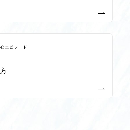
切心エピソード
方