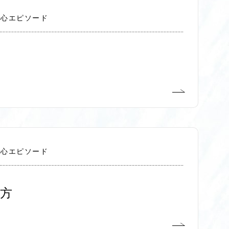
切心エピソード
切心エピソード
方