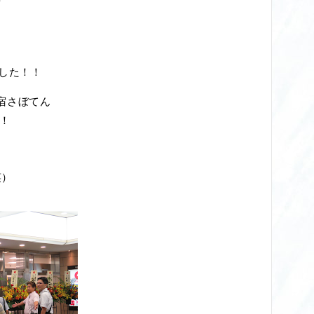
ました！！
宿さぼてん
！
、
笑）