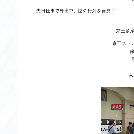
先日仕事で外出中、謎の行列を発見！
京王多摩
京王スト
私