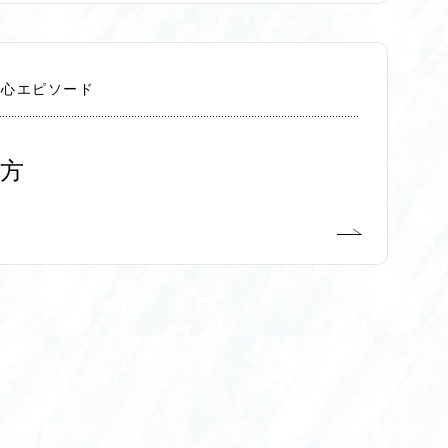
切心エピソード
方