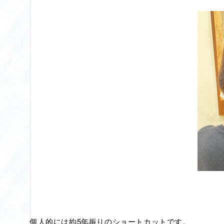
個人的には約5年振りのショートカットです。