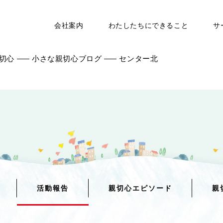
会社案内
わたしたちにできること
サ
切心
小さな親切心ブログ
センター北
活動報告
親切心エピソード
親