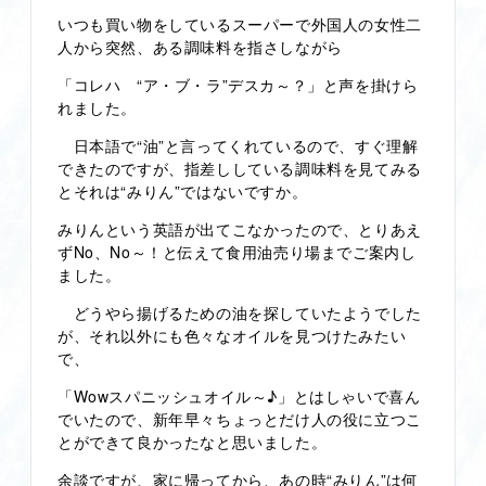
いつも買い物をしているスーパーで外国人の女性二
人から突然、ある調味料を指さしながら
「コレハ “ア・ブ・ラ”デスカ～？」と声を掛けら
れました。
日本語で“油”と言ってくれているので、すぐ理解
できたのですが、指差ししている調味料を見てみる
とそれは“みりん”ではないですか。
みりんという英語が出てこなかったので、とりあえ
ずNo、No～！と伝えて食用油売り場までご案内し
ました。
どうやら揚げるための油を探していたようでした
が、それ以外にも色々なオイルを見つけたみたい
で、
「Wowスパニッシュオイル～♪」とはしゃいで喜ん
でいたので、新年早々ちょっとだけ人の役に立つこ
とができて良かったなと思いました。
余談ですが、家に帰ってから、あの時“みりん”は何