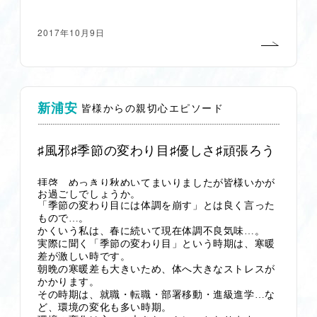
2017年10月9日
新浦安
皆様からの親切心エピソード
♯風邪♯季節の変わり目♯優しさ♯頑張ろう
拝啓 めっきり秋めいてまいりましたが皆様いかが
お過ごしでしょうか。
「季節の変わり目には体調を崩す」とは良く言った
もので…。
かくいう私は、春に続いて現在体調不良気味…。
実際に聞く「季節の変わり目」という時期は、寒暖
差が激しい時です。
朝晩の寒暖差も大きいため、体へ大きなストレスが
かかります。
その時期は、就職・転職・部署移動・進級進学…な
ど、環境の変化も多い時期。