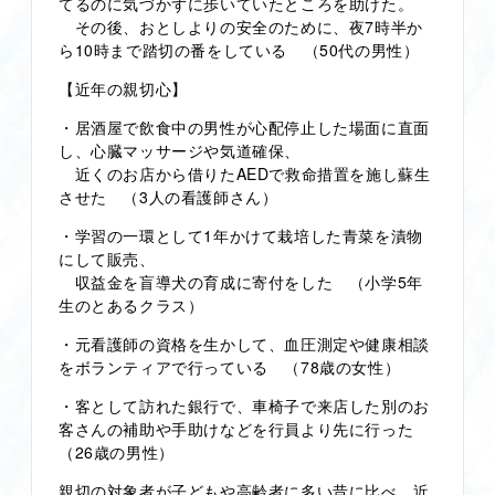
てるのに気づかずに歩いていたところを助けた。
その後、おとしよりの安全のために、夜7時半か
ら10時まで踏切の番をしている （50代の男性）
【近年の親切心】
・居酒屋で飲食中の男性が心配停止した場面に直面
し、心臓マッサージや気道確保、
近くのお店から借りたAEDで救命措置を施し蘇生
させた （3人の看護師さん）
・学習の一環として1年かけて栽培した青菜を漬物
にして販売、
収益金を盲導犬の育成に寄付をした （小学5年
生のとあるクラス）
・元看護師の資格を生かして、血圧測定や健康相談
をボランティアで行っている （78歳の女性）
・客として訪れた銀行で、車椅子で来店した別のお
客さんの補助や手助けなどを行員より先に行った
（26歳の男性）
親切の対象者が子どもや高齢者に多い昔に比べ、近