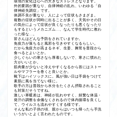
環境の変化は心への大きなストレスとなります。
外的要因が重なり、自律神経の乱れ、いわゆる「自
律神経失調症」です。
体調不良が重なり、人によって症状もさまざま。
複数の症状が同時に出ることが多く、天気やその日
の気分によって症状が良くなったりも悪くなったり
もするというメカニズム…、なんて学生時代に教わ
った様な…。
皆さんはどんな予防をされていますか。
免疫力が落ちると風邪を引きやすくなるらしい。
だから免疫力が高まるネギ、生姜、舞茸を普段から
よいとか。
食べると
少しぐらいの寒さなら厚着しないで、寒さに慣れた
とか。
方がいい
筋肉量が少ないと冷えやすくなるから首にはストー
ルやマフラーを巻くと良いとか。
靴下はハイソックスに。風が強い日は手袋をつけて
素肌に風を当てない様に。
歌手の方は普段から水分をたくさん摂取されること
も対策だそうですね。
激しい寒暖差は、
神経が乱れやすく、
頻繁な体温・
発汗の調整を余儀なくされるので体内循環を良くし
て、ウイルスも流れやすくする様です。
そんな私の子供の頃、親からはいつも帰ったら手洗
いうがいとよく言われたものです。