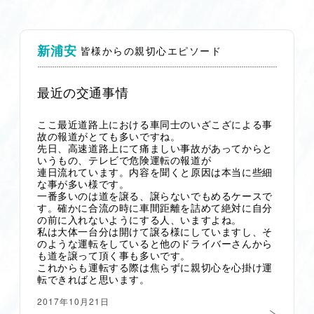
新浦安
皆様からの親切心エピソード
最近の交通事情
ここ最近道路上における車同士のいざこざによる事
故の報道がとても多いですね。
先日、高速道路上にて痛ましい事故があってからと
いうもの、テレビで危険運転の報道が
連日流れています。内容を聞くと原因は本当に些細
な事が多い様です。
一番多いのは道を譲る、譲らないでもめるケースで
す。確かに合流の時に車間距離を詰めて絶対に自分
の前に入れないようにする人、いますよね。
私は大体一台分は開けて譲る様にしていますし、そ
のような運転をしていると他のドライバーさんから
も道を譲って頂く事も多いです。
これからも運転する際は焦らずに親切心を心掛け運
転できればと思います。
2017年10月21日