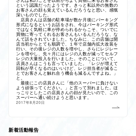
という認識だったようです。きっと私以外の無数の
お客さんの顔も覚えているんだろうなと思い、感慨
深いものでした。
店員さんは店舗の駐車場が数か月後にパーキング
形式になるというお話をされ、今はパーキング形式
ではなく気軽に車が停められるからこそ、ついでに
買物に寄ってくれるお客さんもいるんだろうな、な
んて話をされていました。ちなみに、この店舗は開
店当初からとても順調で、１年で店舗内拡大改装を
行い、その後レジの人数を増やし、さらにレジレー
ンを増やし、先々月にはレジの人数が減ってセルフ
レジの大量投入を行いました。そのことについて、
店員さんはこうも言っていました。「レジが増えて
回転が早くなるのはいいけど、レジ担当者が減るこ
とでお客さんと触れ合う機会も減るんですよね。」
と。
最後にこの店員さんに「他のスーパーに負けない
よう頑張ってください。」と言って別れました。ほ
っこりとしたこの店員さんの顔が見たいので、この
スーパーへ通い続けようと思います。
2017年8月20日
新着活動報告