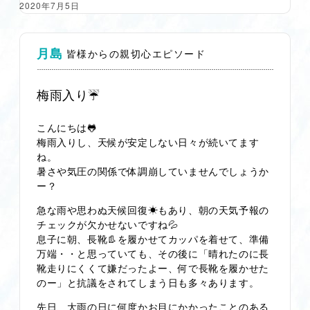
2020年7月5日
月島
皆様からの親切心エピソード
梅雨入り☔
こんにちは🐸
梅雨入りし、天候が安定しない日々が続いてます
ね。
暑さや気圧の関係で体調崩していませんでしょうか
ー？
急な雨や思わぬ天候回復☀もあり、朝の天気予報の
チェックが欠かせないですね💦
息子に朝、長靴👢を履かせてカッパを着せて、準備
万端・・と思っていても、その後に「晴れたのに長
靴走りにくくて嫌だったよー、何で長靴を履かせた
のー」と抗議をされてしまう日も多々あります。
先日、大雨の日に何度かお目にかかったことのある