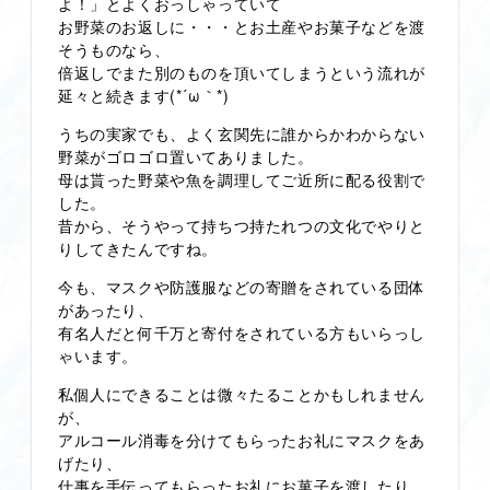
よ！」とよくおっしゃっていて
お野菜のお返しに・・・とお土産やお菓子などを渡
そうものなら、
倍返しでまた別のものを頂いてしまうという流れが
延々と続きます(*´ω｀*)
うちの実家でも、よく玄関先に誰からかわからない
野菜がゴロゴロ置いてありました。
母は貰った野菜や魚を調理してご近所に配る役割で
した。
昔から、そうやって持ちつ持たれつの文化でやりと
りしてきたんですね。
今も、マスクや防護服などの寄贈をされている団体
があったり、
有名人だと何千万と寄付をされている方もいらっし
ゃいます。
私個人にできることは微々たることかもしれません
が、
アルコール消毒を分けてもらったお礼にマスクをあ
げたり、
仕事を手伝ってもらったお礼にお菓子を渡したり、