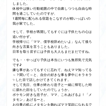
しました。
休校中は狭い行動範囲の中で自粛しつつも自由な時
間を過ごしていたのですが、
1週間毎に配られる宿題をこなすのが精いっぱいの
我が家でした。
そして、学校が再開してもすぐには子供たちの心は
追い付かず。
学校帰りに「ママ、僕学校辞めたいよ」なんて後ろ
向きな言葉を言うこともありました。
日常を取り戻すには子供も大人もまだまだですね。
でも・・やっぱり子供は本当にいつも無邪気で元気
です♪
嫌な事があってもすぐに忘れて、ねえママ知ってる
～？聞いて～と、自分の好きな事を夢中にキラキラ
✨した目で話しかけてきてくれます。
そして先日、仕事が終わり息子と一緒に帰宅した時
に疲れた顔をしていたのでしょうか。
ポケモン好きな息子が、ママ、これあげるよ！「メ
タモン」あげるーと。
お仕事の机にメタモンを飾ればママ笑顔になれるで