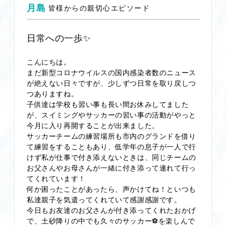
月島
皆様からの親切心エピソード
日常への一歩✨
こんにちは。
まだ新型コロナウイルスの国内感染者数のニュース
が絶えない日々ですが、少しずつ日常を取り戻しつ
つありますね。
子供達は学校も習い事も長い間お休みしてました
が、スイミングやサッカーの習い事の活動がやっと
今月に入り再開することが出来ました。
サッカーチームの練習場所も市内のグランドを借り
て練習をすることもあり、低学年の息子が一人で行
けず私が仕事で付き添えないときは、同じチームの
お父さんやお母さんが一緒に付き添って連れて行っ
てくれています！
何か困ったことがあったら、声かけてね！といつも
私達親子を気遣ってくれていて感謝感謝です。
今日もお友達のお父さんが付き添ってくれたおかげ
で、土砂降りの中でも久々のサッカー⚽を楽しんで