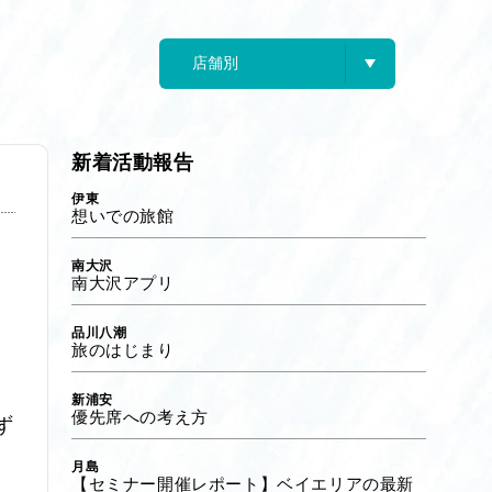
新着活動報告
伊東
想いでの旅館
南大沢
南大沢アプリ
品川八潮
旅のはじまり
新浦安
優先席への考え方
ず
、
月島
【セミナー開催レポート】ベイエリアの最新