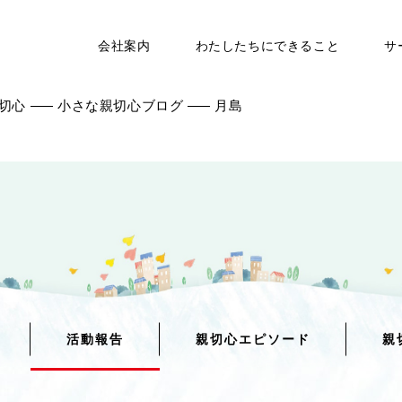
会社案内
わたしたちにできること
サ
切心
小さな親切心ブログ
月島
活動報告
親切心エピソード
親