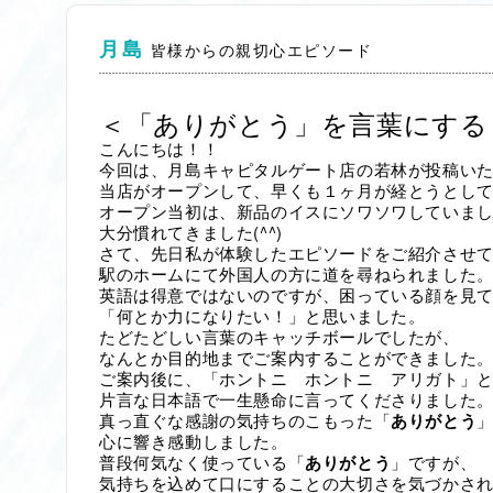
月島
皆様からの親切心エピソード
＜「ありがとう」を言葉にする
こんにちは！！
今回は、月島キャピタルゲート店の若林が投稿い
当店がオープンして、早くも１ヶ月が経とうとし
オープン当初は、新品のイスにソワソワしていま
(^^)
大分慣れてきました
さて、先日私が体験したエピソードをご紹介させ
駅のホームにて外国人の方に道を尋ねられました
英語は得意ではないのですが、困っている顔を見
「何とか力になりたい！」と思いました。
たどたどしい言葉のキャッチボールでしたが、
なんとか目的地までご案内することができました
ご案内後に、「ホントニ ホントニ アリガト」
片言な日本語で一生懸命に言ってくださりました
真っ直ぐな感謝の気持ちのこもった「
ありがとう
心に響き感動しました。
普段何気なく使っている「
ありがとう
」ですが、
気持ちを込めて口にすることの大切さを気づかさ