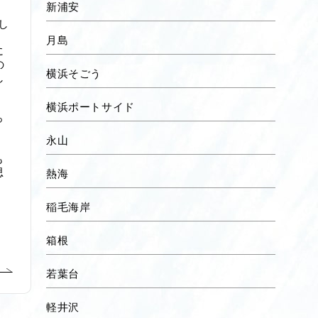
新浦安
し
月島
に
の
横浜そごう
し
横浜ポートサイド
っ
。
永山
も
熱海
思
稲毛海岸
、
箱根
若葉台
軽井沢