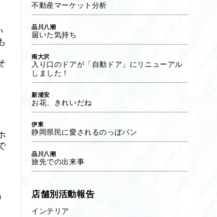
不動産マーケット分析
品川八潮
い
届いた気持ち
も
南大沢
そ
入り口のドアが「自動ドア」にリニューアル
しました！
新浦安
お花、きれいだね
。
伊東
静岡県民に愛されるのっぽパン
ホ
で
品川八潮
旅先での出来事
店舗別活動報告
）
インテリア