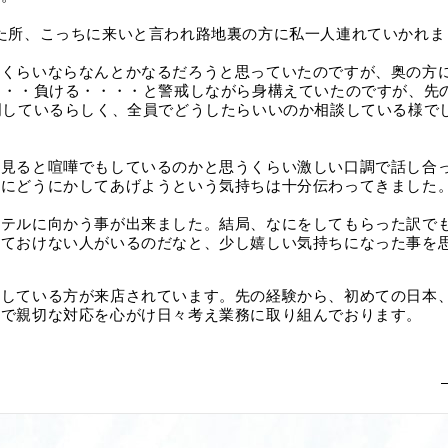
た所、こっちに来いと言われ路地裏の方に私一人連れていかれま
人くらいならなんとかなるだろうと思っていたのですが、奥の方
・・・
負ける・・・・と警戒しながら身構えていたのですが、先
明しているらしく、全員でどうしたらいいのか相談している様で
ら見ると喧嘩でもしているのかと思うくらい激しい口調で話し合
剣にどうにかしてあげようという気持ちは十分伝わってきました
ホテルに向かう事が出来ました。結局、なにをしてもらった訳で
っておけない人がいるのだなと、少し嬉しい気持ちになった事を
探している方が来店されています。先の経験から、初めての日本
えで親切な対応を心がけ日々考え業務に取り組んでおります。