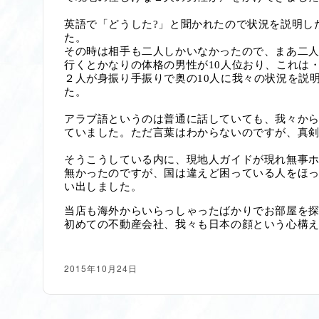
英語で「どうした
?」
と聞かれたので状況を説明し
た。
その時は相手も二人しかいなかったので、まあ二
行くとかなりの体格の男性が
10
人位おり、これは
２人が身振り手振りで奥の
10
人に我々の状況を説
た。
アラブ語というのは普通に話していても、我々か
ていました。ただ言葉はわからないのですが、真
そうこうしている内に、現地人ガイドが現れ無事
無かったのですが、国は違えど困っている人をほ
い出しました。
当店も海外からいらっしゃったばかりでお部屋を
初めての不動産会社、我々も日本の顔という心構
2015年10月24日